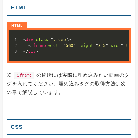
HTML
<
div
class
=
"
video
"
>
<
iframe
width
=
"
560
"
height
=
"
315
"
src
=
"
https
</
div
>
※
の箇所には実際に埋め込みたい動画のタ
iframe
グを入れてください。埋め込みタグの取得方法は次
の章で解説しています。
CSS