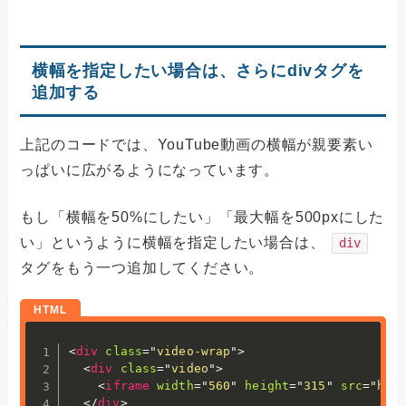
横幅を指定したい場合は、さらにdivタグを
追加する
上記のコードでは、YouTube動画の横幅が親要素い
っぱいに広がるようになっています。
もし「横幅を50%にしたい」「最大幅を500pxにした
い」というように横幅を指定したい場合は、
div
タグをもう一つ追加してください。
<
div
class
=
"
video-wrap
"
>
<
div
class
=
"
video
"
>
<
iframe
width
=
"
560
"
height
=
"
315
"
src
=
"
htt
</
div
>