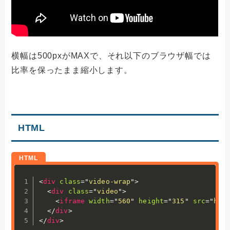
横幅は500pxがMAXで、それ以下のブラウザ幅では
比率を保ったまま縮小します。
HTML
<
div
class
=
"
video-wrap
"
>
<
div
class
=
"
video
"
>
<
iframe
width
=
"
560
"
height
=
"
315
"
src
=
"
htt
</
div
>
</
div
>