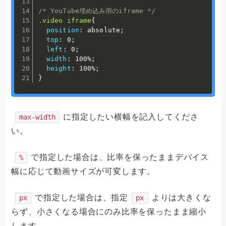
/* YouTube埋め込み用のiframe */
.video iframe
{
position
:
 absolute
;
top
:
 0
;
left
:
 0
;
width
:
 100%
;
height
:
 100%
;
}
に指定したい横幅を記入してくださ
max-width
い。
で指定した場合は、比率を保ったままデバイス
%
幅に応じて動画サイズが可変します。
で指定した場合は、指定
よりは大きくな
px
px
らず、小さくなる場合にのみ比率を保ったまま縮小
します。