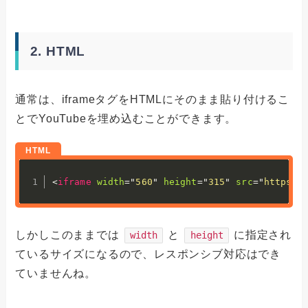
2. HTML
通常は、iframeタグをHTMLにそのまま貼り付けるこ
とでYouTubeを埋め込むことができます。
<
iframe
width
=
"
560
"
height
=
"
315
"
src
=
"
https:/
しかしこのままでは
と
に指定され
width
height
ているサイズになるので、レスポンシブ対応はでき
ていませんね。