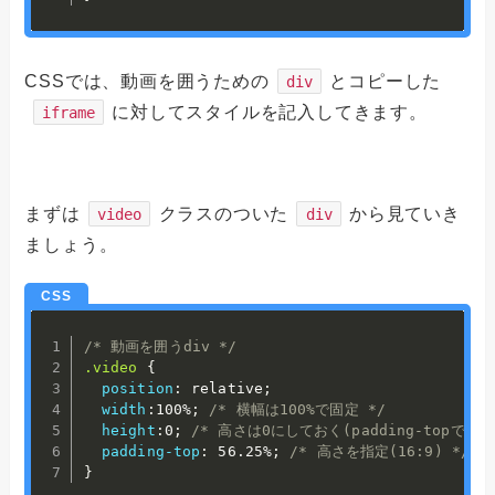
CSSでは、動画を囲うための
とコピーした
div
に対してスタイルを記入してきます。
iframe
まずは
クラスのついた
から見ていき
video
div
ましょう。
/* 動画を囲うdiv */
.video
{
position
:
 relative
;
width
:
100%
;
/* 横幅は100%で固定 */
height
:
0
;
/* 高さは0にしておく(padding-topで高
padding-top
:
 56.25%
;
/* 高さを指定(16:9) */
}