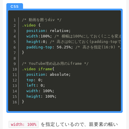
/* 動画を囲うdiv */
.video
{
position
:
 relative
;
width
:
100%
;
/* 横幅は100%にしておく(ここを変えた
height
:
0
;
/* 高さは0にしておく(padding-topで高
padding-top
:
 56.25%
;
/* 高さを指定(16:9) */
}
/* YouTube埋め込み用のiframe */
.video iframe
{
position
:
 absolute
;
top
:
 0
;
left
:
 0
;
width
:
 100%
;
height
:
 100%
;
}
を指定しているので、親要素の幅い
width: 100%