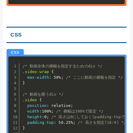
CSS
/* 動画全体の横幅を指定するためのdiv */
.video-wrap
{
max-width
:
 50%
;
/* ここに動画の横幅を指定 */
}
/* 動画を囲うdiv */
.video
{
position
:
 relative
;
width
:
100%
;
/* 横幅は100%で固定 */
height
:
0
;
/* 高さは0にしておく(padding-topで高
padding-top
:
 56.25%
;
/* 高さを指定(16:9) */
}