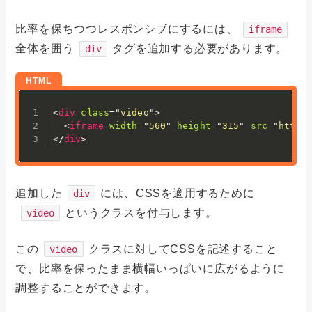
比率を保ちつつレスポンシブにするには、
iframe
全体を囲う
タグを追加する必要があります。
div
<
div
class
=
"
video
"
>
<
iframe
width
=
"
560
"
height
=
"
315
"
src
=
"
https
</
div
>
追加した
には、CSSを適用するために
div
というクラスを付与します。
video
この
クラスに対してCSSを記述すること
video
で、比率を保ったまま横幅いっぱいに広がるように
調整することができます。