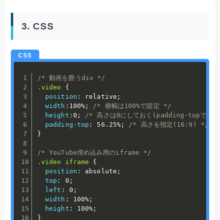
3. CSS
/* 動画を囲うdiv */
.video
{
position
:
 relative
;
width
:
100%
;
/* 横幅は100%で固定 */
height
:
0
;
/* 高さは0にしておく(padding-topで高
padding-top
:
 56.25%
;
/* 高さを指定(16:9) */
}
/* YouTube埋め込み用のiframe */
.video iframe
{
position
:
 absolute
;
top
:
 0
;
left
:
 0
;
width
:
 100%
;
height
:
 100%
;
}