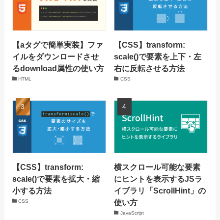
【aタグで簡単実装】ファ
【CSS】transform:
イルをダウンロードさせ
scale()で要素を上下・左
るdownload属性の使い方
右に反転させる方法
HTML
CSS
【CSS】transform:
横スクロール可能な要素
scale()で要素を拡大・縮
にヒントを表示するJSラ
小する方法
イブラリ「ScrollHint」の
使い方
CSS
JavaScript