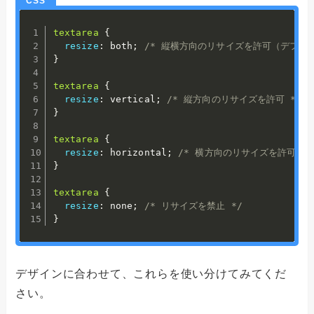
textarea
{
resize
:
 both
;
/* 縦横方向のリサイズを許可（デフォル
}
textarea
{
resize
:
 vertical
;
/* 縦方向のリサイズを許可 */
}
textarea
{
resize
:
 horizontal
;
/* 横方向のリサイズを許可 */
}
textarea
{
resize
:
 none
;
/* リサイズを禁止 */
}
デザインに合わせて、これらを使い分けてみてくだ
さい。