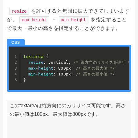
を許可すると無限に拡大できてしまいます
resize
が、
・
を指定すること
max-height
min-height
で最大・最小の高さを指定することができます。
textarea
{
resize
:
 vertical
;
/* 縦方向のリサイズを許可 */
max-height
:
 800px
;
/* 高さの最大値 */
min-height
:
 100px
;
/* 高さの最小値 */
}