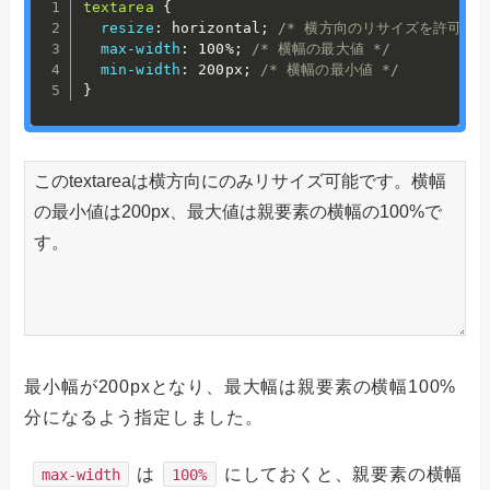
textarea
{
resize
:
 horizontal
;
/* 横方向のリサイズを許可 */
max-width
:
 100%
;
/* 横幅の最大値 */
min-width
:
 200px
;
/* 横幅の最小値 */
}
最小幅が200pxとなり、最大幅は親要素の横幅100%
分になるよう指定しました。
は
にしておくと、親要素の横幅
max-width
100%